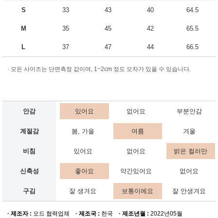
S
33
43
40
64.5
M
35
45
42
65.5
L
37
47
44
66.5
· 모든 사이즈는 단면측정 값이며, 1~2cm 정도 오차가 있을 수 있습니다.
안감
있어요
없어요
부분안감
계절감
봄, 가을
여름
겨울
비침
있어요
없어요
밝은 컬러만
신축성
좋아요
약간있어요
없어요
구김
잘 생겨요
보통이에요
잘 안생겨요
· 제조자 :
오드 협력업체
· 제조국 :
한국
· 제조년월 :
2022년05월