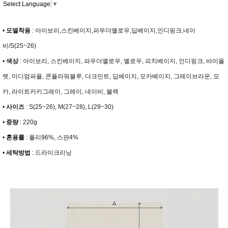
Select Language
▼
•
모델착용
:
아이보리,스킨베이지,파우더옐로우,딥베이지,인디핑크,네이
비/S(25~26)
•
색상
:
아이보리, 스킨베이지, 파우더옐로우, 옐로우, 피치베이지, 인디핑크, 바이올
렛, 미디엄퍼플, 콘플라워블루, 다크민트, 딥베이지, 모카베이지, 그레이브라운, 모
카, 라이트카키그레이, 그레이, 네이비, 블랙
•
사이즈
:
S(25~26), M(27~28), L(29~30)
•
중량
:
220g
•
혼용률
:
폴리96%, 스판4%
•
세탁방법
:
드라이크리닝