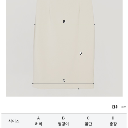
단위 : cm
A
B
C
D
사이즈
허리
엉덩이
밑단
총장