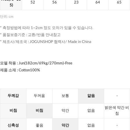
52
56
23
64
65
5)
단위: cm
* 측정방법에 따라 1~2cm 정도 오차가 있을 수 있습니다.
* 품질보증기준 : 교환/반품 안내참고
* 제조사/제조국 : JOGUNSHOP 협력사/ Made in China
모델 착용
:
Jun(182cm/69kg/270mm)-Free
제품 소재
:
Cotton100%
두께감
두꺼움
보통
얇음
-
밝은색 약간 비
비침
비침
약간
없음
침
신축성
좋음
약간
없음
-