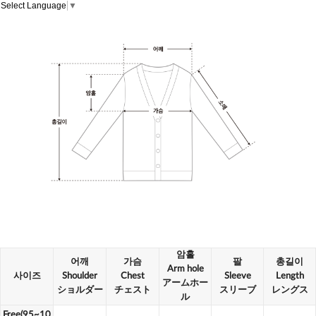
Select Language
▼
암홀
어깨
가슴
팔
총길이
Arm hole
사이즈
Shoulder
Chest
Sleeve
Length
アームホー
ショルダー
チェスト
スリーブ
レングス
ル
Free(95~10