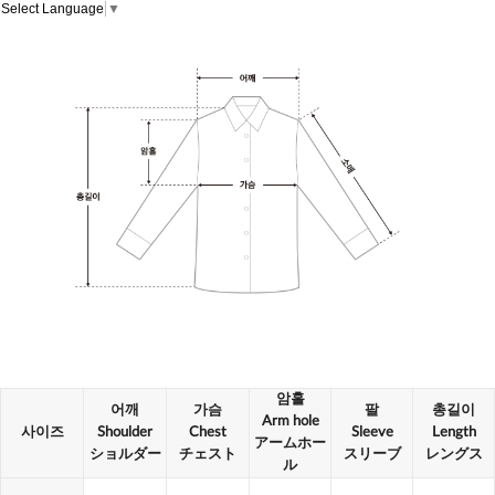
Select Language
▼
암홀
어깨
가슴
팔
총길이
Arm hole
사이즈
Shoulder
Chest
Sleeve
Length
アームホー
ショルダー
チェスト
スリーブ
レングス
ル