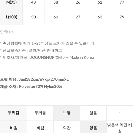
M(95)
48
58
26
62
77
L(100)
50
60
27
63
79
단위: cm
* 측정방법에 따라 1~2cm 정도 오차가 있을 수 있습니다.
* 품질보증기준 : 교환/반품 안내참고
* 제조사/제조국 : JOGUNSHOP 협력사/ Made in Korea
모델 착용
:
Jun(182cm/69kg/270mm)-L
제품 소재
:
Polyester70% Nylon30%
두께감
두꺼움
보통
얇음
-
밝은색 약간 비
비침
비침
약간
없음
침