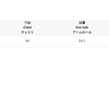
가슴
암홀
Chest
Arm hole
チェスト
アームホール
60
24.5