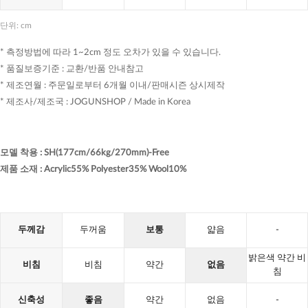
단위: cm
* 측정방법에 따라 1~2cm 정도 오차가 있을 수 있습니다.
* 품질보증기준 : 교환/반품 안내참고
* 제조연월 : 주문일로부터 6개월 이내/판매시즌 상시제작
* 제조사/제조국 : JOGUNSHOP / Made in Korea
모델 착용
:
SH(177cm/66kg/270mm)-Free
제품 소재
:
Acrylic55% Polyester35% Wool10%
두께감
두꺼움
보통
얇음
-
밝은색 약간 비
비침
비침
약간
없음
침
신축성
좋음
약간
없음
-