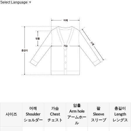
Select Language
▼
암홀
어깨
가슴
팔
총길이
Arm hole
사이즈
Shoulder
Chest
Sleeve
Length
アームホー
ショルダー
チェスト
スリーブ
レングス
ル