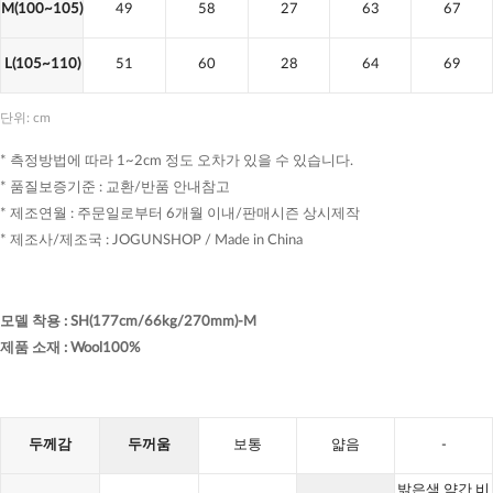
M(100~105)
49
58
27
63
67
L(105~110)
51
60
28
64
69
단위: cm
* 측정방법에 따라 1~2cm 정도 오차가 있을 수 있습니다.
* 품질보증기준 : 교환/반품 안내참고
* 제조연월 : 주문일로부터 6개월 이내/판매시즌 상시제작
* 제조사/제조국 : JOGUNSHOP / Made in China
모델 착용
:
SH(177cm/66kg/270mm)-M
제품 소재
:
Wool100%
두께감
두꺼움
보통
얇음
-
밝은색 약간 비