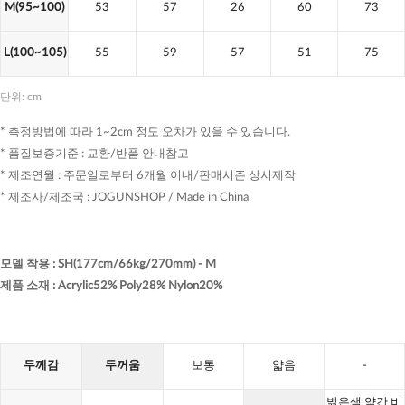
M(95~100)
53
57
26
60
73
L(100~105)
55
59
57
51
75
단위: cm
* 측정방법에 따라 1~2cm 정도 오차가 있을 수 있습니다.
* 품질보증기준 : 교환/반품 안내참고
* 제조연월 : 주문일로부터 6개월 이내/판매시즌 상시제작
* 제조사/제조국 : JOGUNSHOP / Made in China
모델 착용
:
SH(177cm/66kg/270mm) - M
제품 소재
:
Acrylic52% Poly28% Nylon20%
두께감
두꺼움
보통
얇음
-
밝은색 약간 비