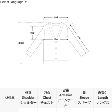
Select Language
▼
암홀
어깨
가슴
팔
총길이
Arm hole
사이즈
Shoulder
Chest
Sleeve
Length
アームホー
ショルダー
チェスト
スリーブ
レングス
ル