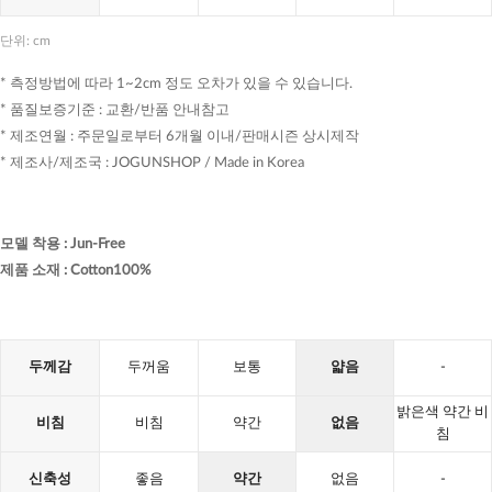
단위: cm
* 측정방법에 따라 1~2cm 정도 오차가 있을 수 있습니다.
* 품질보증기준 : 교환/반품 안내참고
* 제조연월 : 주문일로부터 6개월 이내/판매시즌 상시제작
* 제조사/제조국 : JOGUNSHOP / Made in Korea
모델 착용
:
Jun-Free
제품 소재
:
Cotton100%
두께감
두꺼움
보통
얇음
-
밝은색 약간 비
비침
비침
약간
없음
침
신축성
좋음
약간
없음
-