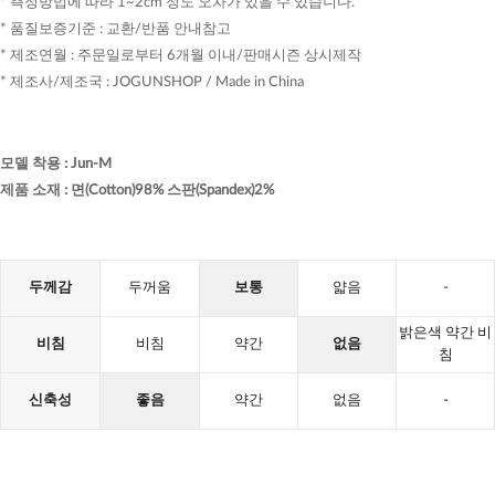
* 측정방법에 따라 1~2cm 정도 오차가 있을 수 있습니다.
* 품질보증기준 : 교환/반품 안내참고
* 제조연월 : 주문일로부터 6개월 이내/판매시즌 상시제작
* 제조사/제조국 : JOGUNSHOP / Made in China
모델 착용
:
Jun-M
제품 소재
:
면(Cotton)98% 스판(Spandex)2%
두께감
두꺼움
보통
얇음
-
밝은색 약간 비
비침
비침
약간
없음
침
신축성
좋음
약간
없음
-