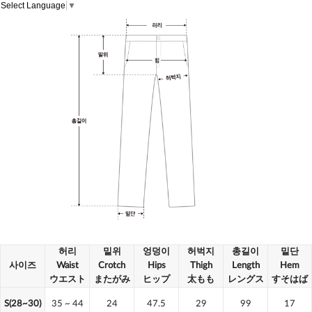
Select Language
▼
허리
밑위
엉덩이
허벅지
총길이
밑단
사이즈
Waist
Crotch
Hips
Thigh
Length
Hem
ウエスト
またがみ
ヒップ
太もも
レングス
すそはば
S(28~30)
35
~ 44
24
47.5
29
99
17