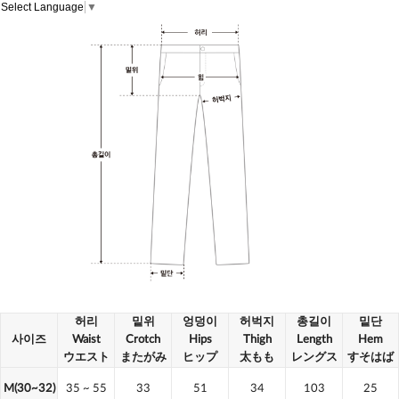
Select Language
▼
허리
밑위
엉덩이
허벅지
총길이
밑단
사이즈
Waist
Crotch
Hips
Thigh
Length
Hem
ウエスト
またがみ
ヒップ
太もも
レングス
すそはば
M(30~32)
35
~ 55
33
51
34
103
25