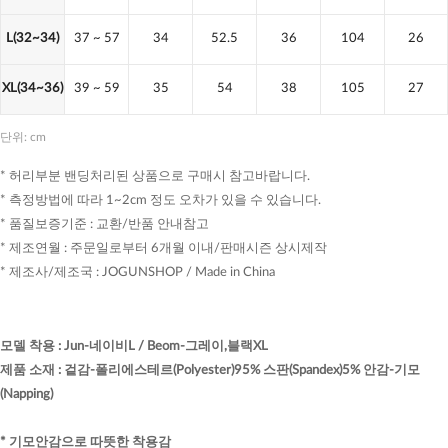
L(32~34)
37
~ 57
34
52.5
36
104
26
XL(34~36)
39
~ 59
35
54
38
105
27
단위: cm
* 허리부분 밴딩처리된 상품으로 구매시 참고바랍니다.
* 측정방법에 따라 1~2cm 정도 오차가 있을 수 있습니다.
* 품질보증기준 : 교환/반품 안내참고
* 제조연월 : 주문일로부터 6개월 이내/판매시즌 상시제작
* 제조사/제조국 : JOGUNSHOP / Made in China
모델 착용
:
Jun-네이비L / Beom-그레이,블랙XL
제품 소재
:
겉감-폴리에스테르(Polyester)95% 스판(Spandex)5% 안감-기모
(Napping)
* 기모안감으로 따뜻한 착용감