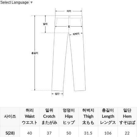
Select Language
▼
허리
밑위
엉덩이
허벅지
총길이
밑단
사이즈
Waist
Crotch
Hips
Thigh
Length
Hem
ウエスト
またがみ
ヒップ
太もも
レングス
すそはば
S(28)
40
37
50
31.5
106
22