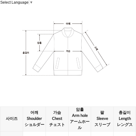
Select Language
▼
암홀
어깨
가슴
팔
총길이
Arm hole
사이즈
Shoulder
Chest
Sleeve
Length
アームホー
ショルダー
チェスト
スリーブ
レングス
ル