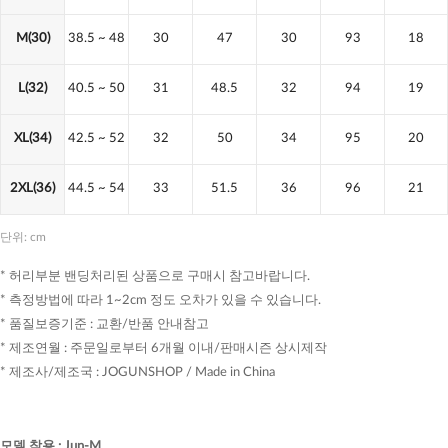
M(30)
38.5
~ 48
30
47
30
93
18
L(32)
40.5
~ 50
31
48.5
32
94
19
XL(34)
42.5
~ 52
32
50
34
95
20
2XL(36)
44.5
~ 54
33
51.5
36
96
21
단위: cm
* 허리부분 밴딩처리된 상품으로 구매시 참고바랍니다.
* 측정방법에 따라 1~2cm 정도 오차가 있을 수 있습니다.
* 품질보증기준 : 교환/반품 안내참고
* 제조연월 : 주문일로부터 6개월 이내/판매시즌 상시제작
* 제조사/제조국 : JOGUNSHOP / Made in China
모델 착용
:
Jun-M