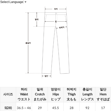
Select Language
▼
허리
밑위
엉덩이
허벅지
총길이
밑단
사이즈
Waist
Crotch
Hips
Thigh
Length
Hem
ウエスト
またがみ
ヒップ
太もも
レングス
すそはば
S(28)
36.5
~ 46
29
45.5
28
92
17