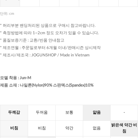
단위: cm
* 허리부분 밴딩처리된 상품으로 구매시 참고바랍니다.
* 측정방법에 따라 1~2cm 정도 오차가 있을 수 있습니다.
* 품질보증기준 : 교환/반품 안내참고
* 제조연월 : 주문일로부터 6개월 이내/판매시즌 상시제작
* 제조사/제조국 : JOGUNSHOP / Made in Vietnam
모델 착용
:
Jun-M
제품 소재
:
나일론(Nylon)90% 스판덱스(Spandex)10%
두께감
두꺼움
보통
얇음
-
밝은색 약간 비
비침
비침
약간
없음
침