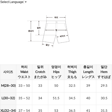
Select Language
▼
허리
밑위
엉덩이
허벅지
총길이
밑단
사이즈
Waist
Crotch
Hips
Thigh
Length
Hem
ウエスト
またがみ
ヒップ
太もも
レングス
すそはば
M(28~30)
33
~ 50
33
50
32.5
39
29.5
L(30~32)
35
~ 52
34
51.5
34.5
40
30.5
XL(32~34)
37
~ 54
35
53
36.5
41
31.5