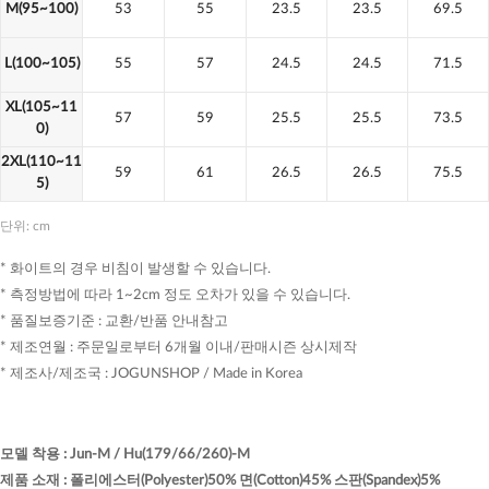
M(95~100)
53
55
23.5
23.5
69.5
L(100~105)
55
57
24.5
24.5
71.5
XL(105~11
57
59
25.5
25.5
73.5
0)
2XL(110~11
59
61
26.5
26.5
75.5
5)
단위: cm
* 화이트의 경우 비침이 발생할 수 있습니다.
* 측정방법에 따라 1~2cm 정도 오차가 있을 수 있습니다.
* 품질보증기준 : 교환/반품 안내참고
* 제조연월 : 주문일로부터 6개월 이내/판매시즌 상시제작
* 제조사/제조국 : JOGUNSHOP / Made in Korea
모델 착용
:
Jun-M / Hu(179/66/260)-M
제품 소재
:
폴리에스터(Polyester)50% 면(Cotton)45% 스판(Spandex)5%