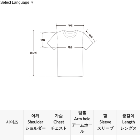
Select Language
▼
암홀
어깨
가슴
팔
총길이
Arm hole
사이즈
Shoulder
Chest
Sleeve
Length
アームホー
ショルダー
チェスト
スリーブ
レングス
ル