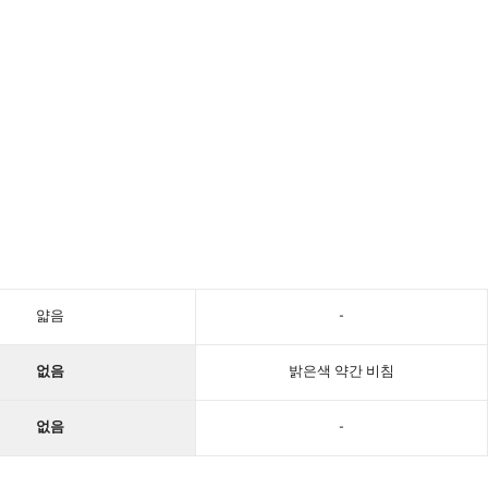
얇음
-
없음
밝은색 약간 비침
없음
-