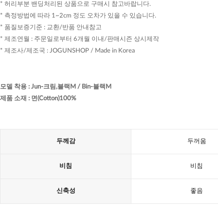
* 허리부분 밴딩처리된 상품으로 구매시 참고바랍니다.
* 측정방법에 따라 1~2cm 정도 오차가 있을 수 있습니다.
* 품질보증기준 : 교환/반품 안내참고
* 제조연월 : 주문일로부터 6개월 이내/판매시즌 상시제작
* 제조사/제조국 : JOGUNSHOP / Made in Korea
모델 착용
:
Jun-크림,블랙M / Bin-블랙M
제품 소재
:
면(Cotton)100%
두께감
두꺼움
비침
비침
신축성
좋음