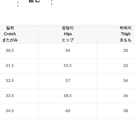
밑위
엉덩이
허벅지
Crotch
Hips
Thigh
またがみ
ヒップ
太もも
30.5
54
30
31.5
55.5
32
32.5
57
34
33.5
58.5
36
34.5
60
38