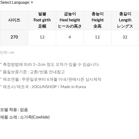
Select Language
▼
발볼
굽높이
총높이
총길이
사이즈
Foot girth
Heel height
Height
Length
足幅
ヒールの高さ
全高
レングス
270
12
4
12
32
단위: cm
* 측정방법에 따라 1~2cm 정도 오차가 있을 수 있습니다.
* 품질보증기준 : 교환/반품 안내참고
* 제조연월 : 주문일로부터 6개월 이내/판매시즌 상시제작
* 제조사/제조국 : JOGUNSHOP / Made in Korea
모델 착용
:
없음
제품 소재
:
소가죽(Cowhide)