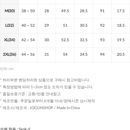
M(30)
38
~ 50
28
49.5
28.5
91
17.5
L(32)
40
~ 52
29
51
30.5
92
18.5
XL(34)
42
~ 54
30
52.5
32.5
93
19.5
2XL(36)
44
~ 56
31
54
34.5
94
20.5
단위: cm
* 허리부분 밴딩처리된 상품으로 구매시 참고바랍니다.
* 측정방법에 따라 1~2cm 정도 오차가 있을 수 있습니다.
* 품질보증기준 : 교환/반품 안내참고
* 제조연월 : 주문일로부터 6개월 이내/판매시즌 상시제작
* 제조사/제조국 : JOGUNSHOP / Made in China
모델 착용
:
Seok-S