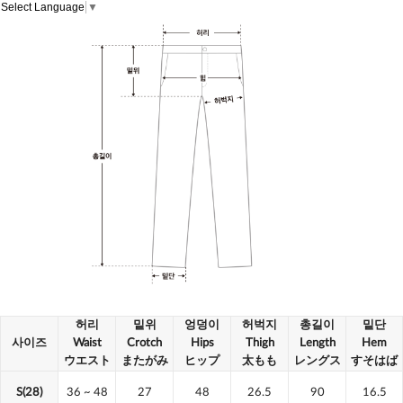
Select Language
▼
허리
밑위
엉덩이
허벅지
총길이
밑단
사이즈
Waist
Crotch
Hips
Thigh
Length
Hem
ウエスト
またがみ
ヒップ
太もも
レングス
すそはば
S(28)
36
~ 48
27
48
26.5
90
16.5