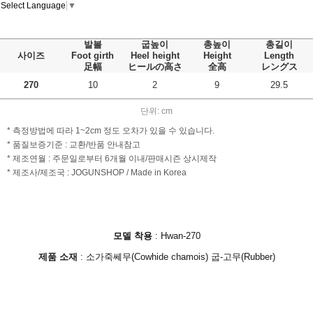
Select Language
▼
발볼
굽높이
총높이
총길이
사이즈
Foot girth
Heel height
Height
Length
足幅
ヒールの高さ
全高
レングス
270
10
2
9
29.5
단위: cm
* 측정방법에 따라 1~2cm 정도 오차가 있을 수 있습니다.
* 품질보증기준 : 교환/반품 안내참고
* 제조연월 : 주문일로부터 6개월 이내/판매시즌 상시제작
* 제조사/제조국 : JOGUNSHOP / Made in Korea
모델 착용
:
Hwan-270
제품 소재
:
소가죽쎄무(Cowhide chamois) 굽-고무(Rubber)